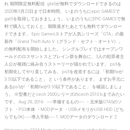
れ 期間限定無料配信. gta5が無料でダウンロードできるのは
2020年5月22日まで日本時間。 いまのうちにepic GAMESで
gat5を取得しておきましょう。 いまのうちにEPIC GAMESで無
料で購入しておくと、期限過ぎたあとでも無料でダウンロー
ドできます。 Epic Gamesストアが人気シリーズ「GTA」の最
新作「Grand Theft Auto V（グランド・セフト・オートV）」
の無料配布を開始しました。 シングルプレイではオープンワ
ールドのロスサントスとブレイン群を舞台に、3人の犯罪者主
人公が複雑に絡み合うストーリーが描かれています。 ps3を
初期化してやり直してみる。 ps3を改造するには 「初期fwが
3.55以下であること」 と いう条件があります。 まずお手元に
あるps3が 「初期fwが3.55以下であること」 を確認しましょ
う。 ※型番だとcech 2500シリーズのcech-2510.bまでみたい
です。 Aug 29, 2016 · -----準備するもの----- ・北米版GTA5のソ
フト ・PS3本体 ・MODデータ ・USBメモリかUSB HDD (どち
らでもOK) -----導入手順----- 1. MODデータのダウンロード 2