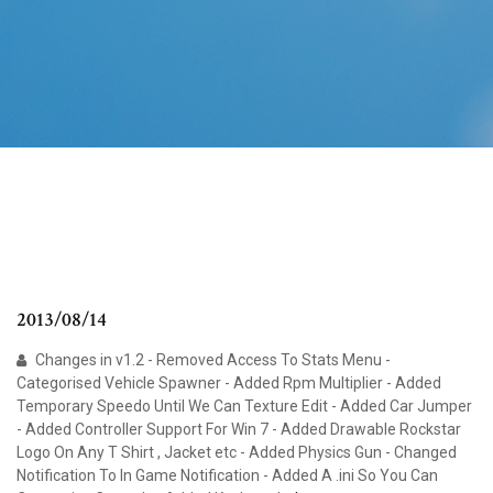
2013/08/14
Changes in v1.2 - Removed Access To Stats Menu -
Categorised Vehicle Spawner - Added Rpm Multiplier - Added
Temporary Speedo Until We Can Texture Edit - Added Car Jumper
- Added Controller Support For Win 7 - Added Drawable Rockstar
Logo On Any T Shirt , Jacket etc - Added Physics Gun - Changed
Notification To In Game Notification - Added A .ini So You Can