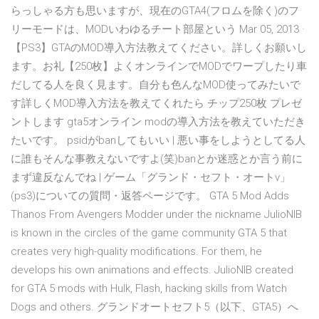
らっしゃる方も思いますが、現在のGTA4(フロムを除く)のフ
リーモードは、MODいわゆるチート部屋という Mar 05, 2013 ·
【PS3】GTAのMOD導入方法教えてください。詳しくお願いし
ます。お礼【250枚】よくオンラインでMODでワープしたり車
だしてる人を良く見ます。自分も色んなMOD使ってみたいで
す詳しくMOD導入方法を教えてくれたら チップ250枚 プレゼ
ントします gta5オンライン modの導入方法を教えていただき
たいです。 psidがbanしてもいい | 悪い事をしようとしてる人
に誰もそんな事教えないですよ(笑)banとか迷惑とか言う前に
まず違反なんでね | ゲーム「グランド・セフト・オートv」
(ps3)についての質問・返答ページです。 GTA 5 Mod Adds
Thanos From Avengers Modder under the nickname JulioNIB
is known in the circles of the game community GTA 5 that
creates very high-quality modifications. For them, he
develops his own animations and effects. JulioNIB created
for GTA 5 mods with Hulk, Flash, hacking skills from Watch
Dogs and others. グランドオートセフト5（以下、GTA5）へ