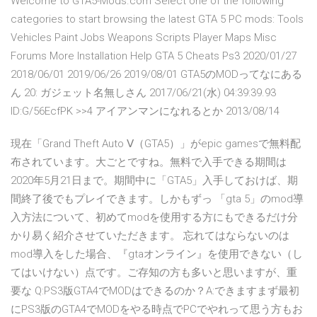
Welcome to GTA5-Mods.com Select one of the following
categories to start browsing the latest GTA 5 PC mods: Tools
Vehicles Paint Jobs Weapons Scripts Player Maps Misc
Forums More Installation Help GTA 5 Cheats Ps3 2020/01/27
2018/06/01 2019/06/26 2019/08/01 GTA5のMODってなにある
ん 20: ガジェット名無しさん 2017/06/21(水) 04:39:39.93
ID:G/56EcfPK >>4 アイアンマンになれるとか 2013/08/14
現在「Grand Theft Auto Ⅴ（GTA5）」がepic gamesで無料配
布されています。大ごとですね。無料で入手できる期間は
2020年5月21日まで。期間中に「GTA5」入手しておけば、期
間終了後でもプレイできます。しかもずっ 「gta 5」のmod導
入方法について、初めてmodを使用する方にもできるだけ分
かり易く紹介させていただきます。 忘れてはならないのは
mod導入をした場合、『gtaオンライン』を使用できない（し
てはいけない）点です。ご存知の方も多いと思いますが、重
要な Q:PS3版GTA4でMODはできるのか？A:できますまず最初
にPS3版のGTA4でMODをやる時点でPCでやれって思う方もお