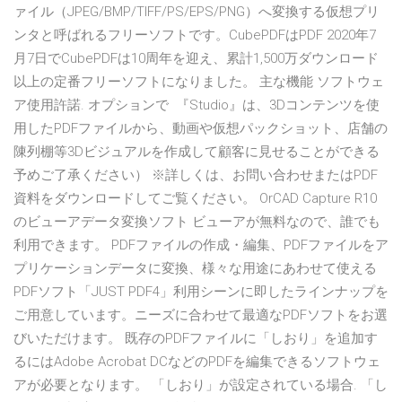
ァイル（JPEG/BMP/TIFF/PS/EPS/PNG）へ変換する仮想プリ
ンタと呼ばれるフリーソフトです。CubePDFはPDF 2020年7
月7日でCubePDFは10周年を迎え、累計1,500万ダウンロード
以上の定番フリーソフトになりました。 主な機能 ソフトウェ
ア使用許諾. オプションで 『Studio』は、3Dコンテンツを使
用したPDFファイルから、動画や仮想パックショット、店舗の
陳列棚等3Dビジュアルを作成して顧客に見せることができる
予めご了承ください） ※詳しくは、お問い合わせまたはPDF
資料をダウンロードしてご覧ください。 OrCAD Capture R10
のビューアデータ変換ソフト ビューアが無料なので、誰でも
利用できます。 PDFファイルの作成・編集、PDFファイルをア
プリケーションデータに変換、様々な用途にあわせて使える
PDFソフト「JUST PDF4」利用シーンに即したラインナップを
ご用意しています。ニーズに合わせて最適なPDFソフトをお選
びいただけます。 既存のPDFファイルに「しおり」を追加す
るにはAdobe Acrobat DCなどのPDFを編集できるソフトウェ
アが必要となります。 「しおり」が設定されている場合. 「し