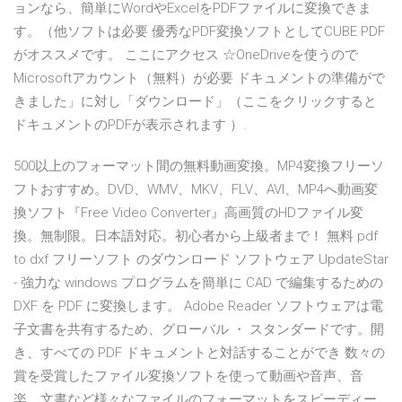
ョンなら、簡単にWordやExcelをPDFファイルに変換できま
す。（他ソフトは必要 優秀なPDF変換ソフトとしてCUBE PDF
がオススメです。 ここにアクセス ☆OneDriveを使うので
Microsoftアカウント（無料）が必要 ドキュメントの準備がで
きました」に対し「ダウンロード」（ここをクリックすると
ドキュメントのPDFが表示されます ）.
500以上のフォーマット間の無料動画変換。MP4変換フリーソ
フトおすすめ。DVD、WMV、MKV、FLV、AVI、MP4へ動画変
換ソフト『Free Video Converter』高画質のHDファイル変
換。無制限。日本語対応。初心者から上級者まで！ 無料 pdf
to dxf フリーソフト のダウンロード ソフトウェア UpdateStar
- 強力な windows プログラムを簡単に CAD で編集するための
DXF を PDF に変換します。 Adobe Reader ソフトウェアは電
子文書を共有するため、グローバル ・ スタンダードです。開
き、すべての PDF ドキュメントと対話することができ 数々の
賞を受賞したファイル変換ソフトを使って動画や音声、音
楽、文書など様々なファイルのフォーマットをスピーディー