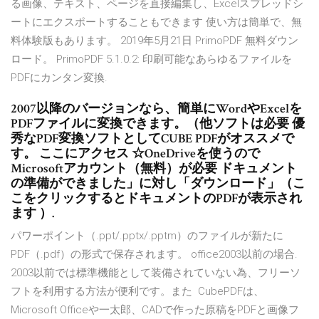
る画像、テキスト、ページを直接編集し、Excelスプレッドシ
ートにエクスポートすることもできます 使い方は簡単で、無
料体験版もあります。 2019年5月21日 PrimoPDF 無料ダウン
ロード。 PrimoPDF 5.1.0.2: 印刷可能なあらゆるファイルを
PDFにカンタン変換.
2007以降のバージョンなら、簡単にWordやExcelを
PDFファイルに変換できます。（他ソフトは必要 優
秀なPDF変換ソフトとしてCUBE PDFがオススメで
す。 ここにアクセス ☆OneDriveを使うので
Microsoftアカウント（無料）が必要 ドキュメント
の準備ができました」に対し「ダウンロード」（こ
こをクリックするとドキュメントのPDFが表示され
ます ）.
パワーポイント（.ppt/.pptx/.pptm）のファイルが新たに
PDF（.pdf）の形式で保存されます。 office2003以前の場合.
2003以前では標準機能として装備されていない為、フリーソ
フトを利用する方法が便利です。また CubePDFは、
Microsoft Officeや一太郎、CADで作った原稿をPDFと画像フ